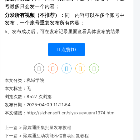
号最多只会发一个内容；
分发所有视频（不推荐）：
同一内容可以在多个账号中
发布，一个账号重复发布所有内容；
5、
发布
成功
后
，
可
在
发布
记录
里面
查看
具体
发布
的
结果
点赞(
1
)
本文分类：
私域学院
本文标签：无
浏览次数：
8527
次浏览
发布日期：2025-04-09 11:21:54
本文链接：
http://sizhensoft.cn/siyuxueyuan/1374.html
上一篇 >
聚媒通图集批量发布教程
下一篇 >
聚媒通互动功能私信自动回复教程