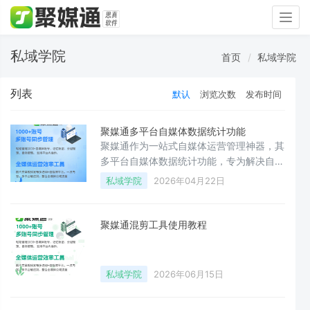
Togg
navig
私域学院
首页
私域学院
列表
默认
浏览次数
发布时间
聚媒通多平台自媒体数据统计功能
聚媒通作为一站式自媒体运营管理神器，其
多平台自媒体数据统计功能，专为解决自媒
体运营中“数据孤岛”“人工统计低效”等痛点
私域学院
2026年04月22日
而生，支持抖音、快手、微信公众号、视频
号、小红书、哔哩哔哩等60+主流自媒体平
台的数据聚合统计，覆盖多维度核心数据，
聚媒通混剪工具使用教程
让运营决策更高效、更精准。以下是该功能
的常见问题及详细解答，全面解锁数据统计
核心能力。一、核心功能基础类Q1：聚媒
私域学院
2026年06月15日
通数据统计功能，能实现多平台数据统一管
理吗？无需切换