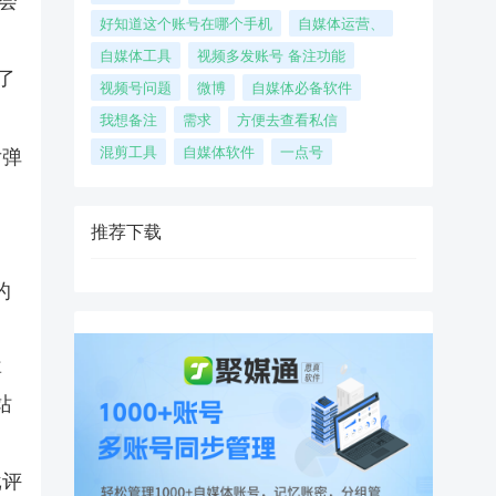
会
好知道这个账号在哪个手机
自媒体运营、
自媒体工具
视频多发账号 备注功能
了
视频号问题
微博
自媒体必备软件
我想备注
需求
方便去查看私信
混剪工具
自媒体软件
一点号
后弹
推荐下载
的
喜
站
批评