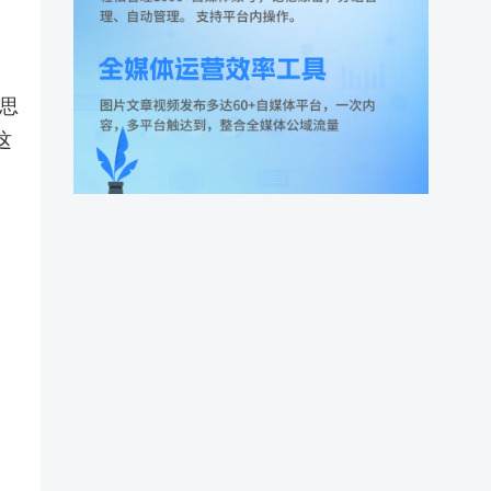
。
思
这