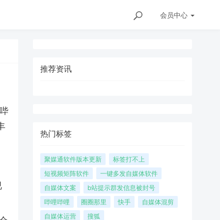
会员
中心
推荐资讯
哔
丰
热门标签
聚媒通软件版本更新
标签打不上
短视频矩阵软件
一键多发自媒体软件
视
自媒体文案
b站提示群发信息被封号
哔哩哔哩
圈圈那里
快手
自媒体混剪
自媒体运营
搜狐